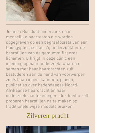
Jolanda Bos doet onderzoek naar
menselijke haarresten die worden
opgegraven op een begraafplaats van een
Oudegyptische stad. Zij onderzoekt er de
haarstijlen van de gemummificeerde
lichamen. U krijgt in deze clinic een
inleiding op haar onderzoek, waarna u
samen met haar haardrachten zult
bestuderen aan de hand van voorwerpen
zoals haarringen, kammen, pinnen,
publicaties over hedendaagse Noord-
Afrikaanse haardracht en haar
onderzoeksaantekeningen. Ook kunt u zelf
proberen haarstijlen na te maken op
traditionele wijze middels pruiken.
Zilveren pracht