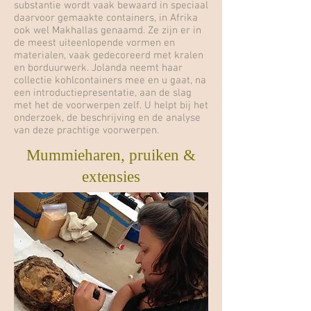
substantie wordt vaak bewaard in speciaal
daarvoor gemaakte containers, in Afrika
ook wel Makhallas genaamd. Ze zijn er in
de meest uiteenlopende vormen en
materialen, vaak gedecoreerd met kralen
en borduurwerk. Jolanda neemt haar
collectie kohlcontainers mee en u gaat, na
een introductiepresentatie, aan de slag
met het de voorwerpen zelf. U helpt bij het
onderzoek, de beschrijving en de analyse
van deze prachtige voorwerpen.
Mummieharen, pruiken &
extensies