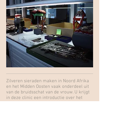
Zilveren sieraden maken in Noord Afrika
en het Midden Oosten vaak onderdeel uit
van de bruidsschat van de vrouw. U krijgt
in deze clinic een introductie over het
schitterende zilver uit de woestijnen, de
magische en vooral ook de sociale
betekenis van deze sieraden. Daarna gaat
u zelf aan de slag met het onderzoeken en
dateren van antieke zilveren sieraden of
zeldzame amuletten, door bijvoorbeeld
gebruik te maken van de zilvermerken en